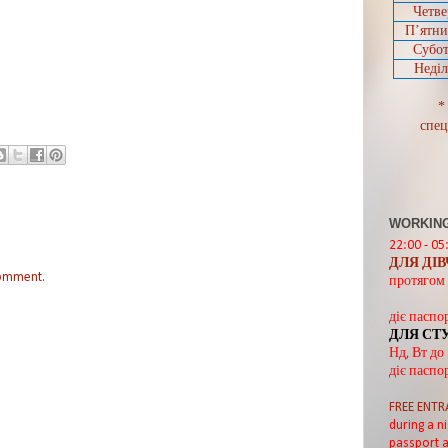
Четве
П’ятн
Субот
Неділ
*
спец
WORKING
22:00 - 05
ДЛЯ ДІ
comment.
протягом 
діє паспо
ДЛЯ СТ
Нд, Вт до
діє паспо
FREE ENTR
during a ni
passport a