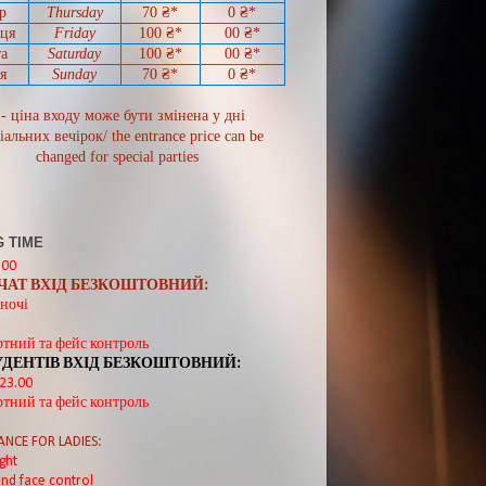
р
Thursday
70
₴*
0
₴*
иця
Friday
100 ₴*
00
₴*
а
Saturday
100 ₴*
00
₴*
я
Sunday
70
₴*
0 ₴*
 - ціна входу може бути змінена у дні
іальних вечірок/ the entrance price can be
changed for special parties
 TIME
:00
ВЧАТ ВХІД БЕЗКОШТОВНИЙ:
ночі
ртний та фейс контроль
УДЕНТІВ ВХІД БЕЗКОШТОВНИЙ:
 23.00
ртний та фейс контроль
ANCE FOR LADIES:
ght
nd face control