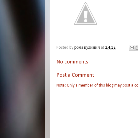
Posted by
рома кулинич
at
2.4.12
No comments:
Post a Comment
Note: Only a member of this blog may post a 