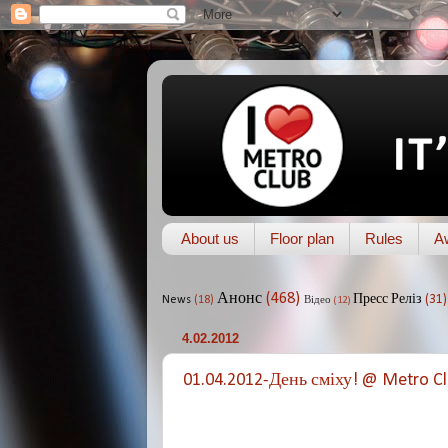
About us
Floor plan
Rules
A
Анонс
(468)
Пресс Реліз
(31)
News
(18)
Відео
(12)
4.02.2012
01.04.2012-День сміху! @ Metro C