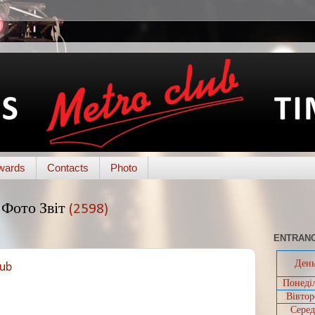
wards
Contacts
Photo
Фото Звіт
(2598)
ENTRANC
Ден
lub
Понеді
Вівтор
Серед