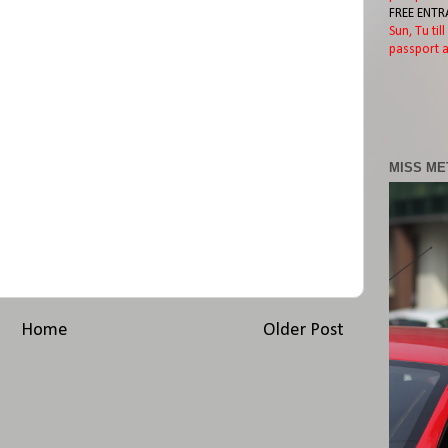
FREE ENTR
Sun, Tu til
passport a
MISS ME
Home
Older Post