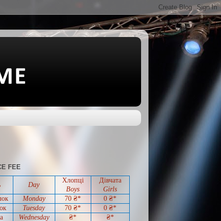
E FEE
Хлопці
Дівчата
ь
Day
Boys
Girls
лок
Monday
70 ₴*
0
₴*
ок
Tuesday
70
₴*
0
₴*
а
Wednesday
₴*
₴*