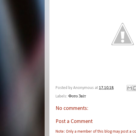
Posted by
Anonymous
at
17.10.18
Labels:
Фото Звіт
No comments:
Post a Comment
Note: Only a member of this blog may post a 