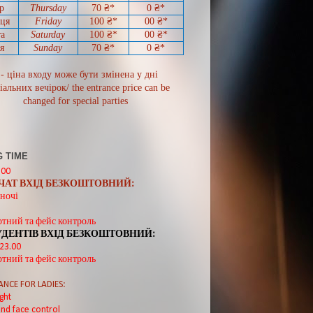
р
Thursday
70
₴*
0
₴*
иця
Friday
100 ₴*
00
₴*
а
Saturday
100 ₴*
00
₴*
я
Sunday
70
₴*
0 ₴*
 - ціна входу може бути змінена у дні
іальних вечірок/ the entrance price can be
changed for special parties
 TIME
:00
ВЧАТ ВХІД БЕЗКОШТОВНИЙ:
ночі
ртний та фейс контроль
УДЕНТІВ ВХІД БЕЗКОШТОВНИЙ:
 23.00
ртний та фейс контроль
ANCE FOR LADIES:
ght
nd face control