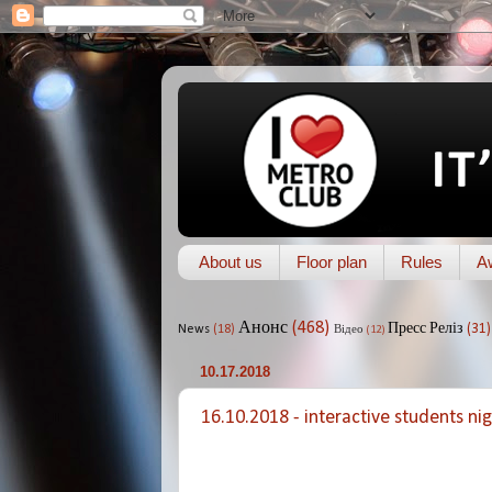
About us
Floor plan
Rules
A
Анонс
(468)
Пресс Реліз
(31)
News
(18)
Відео
(12)
10.17.2018
16.10.2018 - interactive students ni