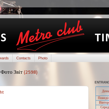
wards
Contacts
Photo
Фото Звіт
(2598)
ENTRANC
Ден
ght
Понеді
Вівтор
Серед