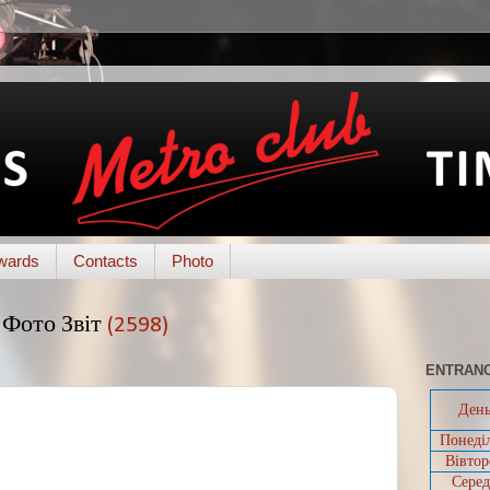
wards
Contacts
Photo
Фото Звіт
(2598)
ENTRANC
Ден
Понеді
Вівтор
Серед