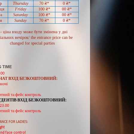
р
Thursday
70
₴*
0
₴*
иця
Friday
100 ₴*
00
₴*
а
Saturday
100 ₴*
00
₴*
я
Sunday
70
₴*
0 ₴*
 - ціна входу може бути змінена у дні
іальних вечірок/ the entrance price can be
changed for special parties
 TIME
:00
ВЧАТ ВХІД БЕЗКОШТОВНИЙ:
ночі
ртний та фейс контроль
УДЕНТІВ ВХІД БЕЗКОШТОВНИЙ:
 23.00
ртний та фейс контроль
ANCE FOR LADIES:
ght
nd face control