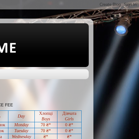
E FEE
Хлопці
Дівчата
ь
Day
Boys
Girls
лок
Monday
70 ₴*
0
₴*
ок
Tuesday
70
₴*
0
₴*
а
Wednesday
₴*
₴*