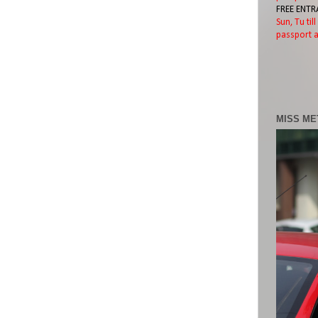
FREE ENTR
Sun, Tu til
passport a
MISS ME