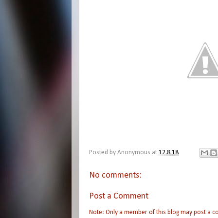
Posted by
Anonymous
at
12.8.18
No comments:
Post a Comment
Note: Only a member of this blog may post a 