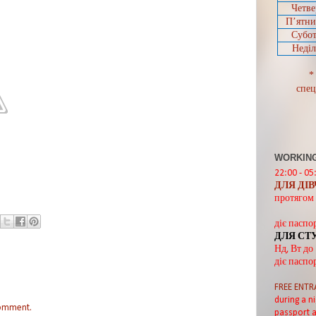
Четве
П’ятн
Субот
Неділ
*
спец
WORKING
22:00 - 05
ДЛЯ ДІ
протягом 
діє паспо
ДЛЯ СТ
Нд, Вт до
діє паспо
FREE ENTR
during a ni
comment.
passport a