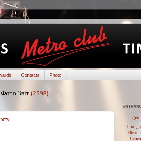
wards
Contacts
Photo
Фото Звіт
(2598)
ENTRANC
Ден
party
Понеді
Вівтор
Серед