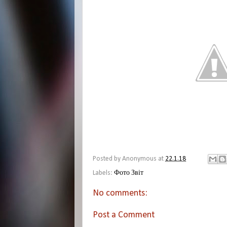
Posted by
Anonymous
at
22.1.18
Labels:
Фото Звіт
No comments:
Post a Comment