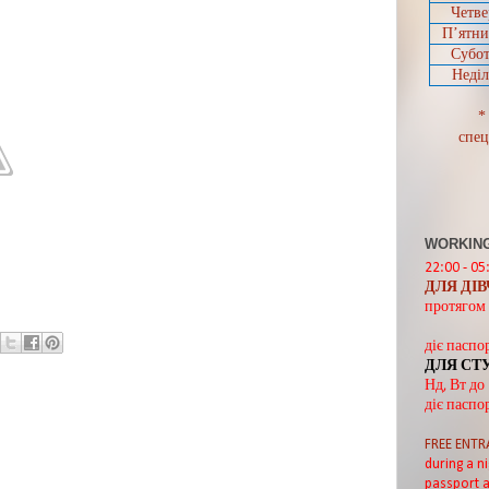
Четве
П’ятн
Субот
Неділ
*
спец
WORKING
22:00 - 05
ДЛЯ ДІ
протягом 
діє паспо
ДЛЯ СТ
Нд, Вт до
діє паспо
FREE ENTR
during a ni
passport a