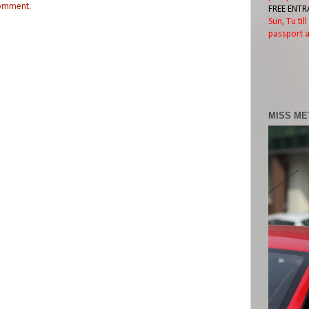
comment.
FREE ENTR
Sun, Tu til
passport a
MISS ME