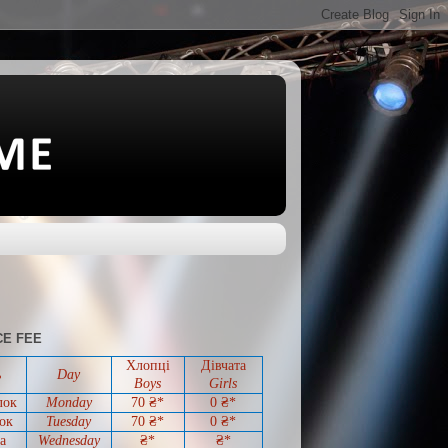
E FEE
Хлопці
Дівчата
ь
Day
Boys
Girls
лок
Monday
70 ₴*
0
₴*
ок
Tuesday
70
₴*
0
₴*
а
Wednesday
₴*
₴*