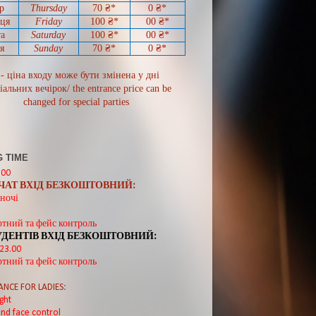
р
Thursday
70
₴*
0
₴*
иця
Friday
100 ₴*
00
₴*
а
Saturday
100 ₴*
00
₴*
я
Sunday
70
₴*
0 ₴*
 - ціна входу може бути змінена у дні
іальних вечірок/ the entrance price can be
changed for special parties
 TIME
:00
ВЧАТ ВХІД БЕЗКОШТОВНИЙ:
ночі
ртний та фейс контроль
УДЕНТІВ ВХІД БЕЗКОШТОВНИЙ:
 23.00
ртний та фейс контроль
ANCE FOR LADIES:
ght
nd face control