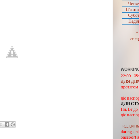
Четве
П’ятн
Субот
Неділ
*
спец
WORKING
22:00 - 05
ДЛЯ ДІ
протягом 
діє паспо
ДЛЯ СТ
Нд, Вт до
діє паспо
FREE ENTR
during a ni
passport a