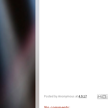
Posted by
Anonymous
at
4.9.17
No comments: