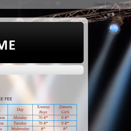
E FEE
Хлопці
Дівчата
ь
Day
Boys
Girls
лок
Monday
70 ₴*
0
₴*
ок
Tuesday
70
₴*
0
₴*
а
Wednesday
₴*
₴*