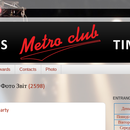
wards
Contacts
Photo
Фото Звіт
(2598)
ENTRANC
Ден
party
Понеді
Вівтор
Серед