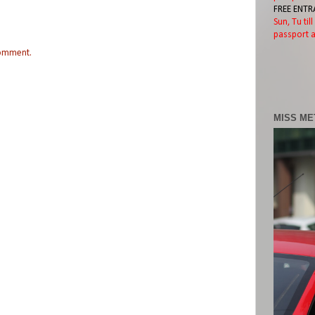
FREE ENTR
Sun, Tu til
passport a
comment.
MISS ME