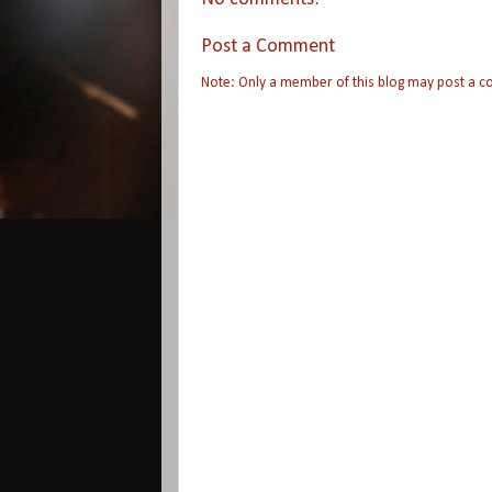
Post a Comment
Note: Only a member of this blog may post a 