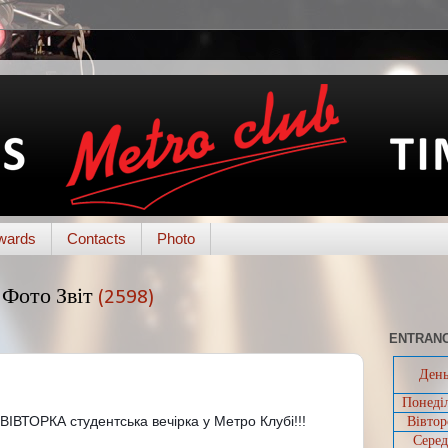
wards
Contacts
Photo
Фото Звіт
(2598)
ENTRANC
Ден
Понеді
ІВТОРКА студентська вечірка у Метро Клубі!!!
Вівтор
Серед