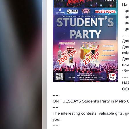
На 
- ц
- ц
- р
- g
----
Для
Для
вхі
Для
ноч
*бе
----
НА
ОСО
----
ON TUESDAYS Student's Party in Metro C
----
The interesting contests, valuable gifts, 
you!
----