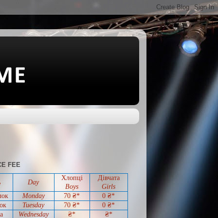
E FEE
Хлопці
Дівчата
ь
Day
Boys
Girls
лок
Monday
70 ₴*
0
₴*
ок
Tuesday
70
₴*
0
₴*
а
Wednesday
₴*
₴*