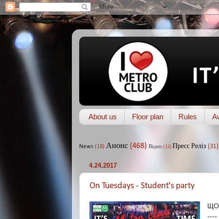
About us
Floor plan
Rules
A
Анонс
(468)
Пресс Реліз
(31)
News
(18)
Відео
(12)
4.24.2017
On Tuesdays - Student's party
ЩОВ
----