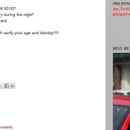
FREE ENTR
ll 00:00*
Sun, Tu til
y during the night*
passport a
card.
 verify your age and identity!!!!!
MISS ME
comment.