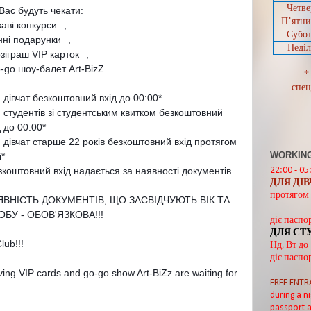
Четве
Вас будуть чекати:
П’ятн
ікаві конкурси
,
Субот
інні подарунки
,
Неділ
озіграш VIP карток
,
o-go шоу-балет Art-BizZ
.
*
спец
 дівчат безкоштовний вхід до 00:00*
 студентів зі студентським квитком безкоштовний
д до 00:00*
 дівчат старше 22 років безкоштовний вхід протягом
WORKING
і*
зкоштовний вхід надається за наявності документів
22:00 - 05
ДЛЯ ДІ
протягом 
ЯВНІСТЬ ДОКУМЕНТІВ, ЩО ЗАСВІДЧУЮТЬ ВІК ТА
БУ - ОБОВ'ЯЗКОВА!!!
діє паспо
ДЛЯ СТ
lub!!!
Нд, Вт до
діє паспо
giving VIP cards and go-go show Art-BiZz are waiting for
FREE ENTR
during a ni
passport a