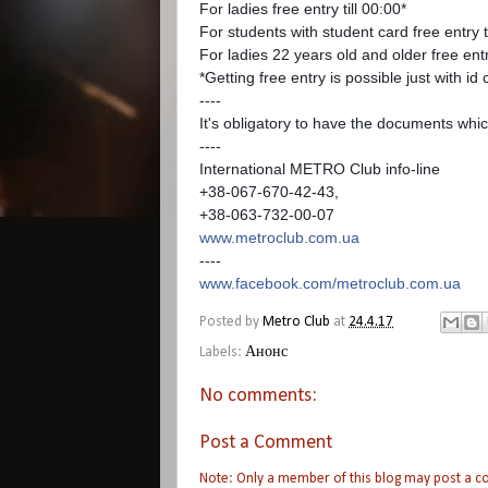
For ladies free entry till 00:00*
For students with student card free entry ti
For ladies 22 years old and older free entr
*Getting free entry is possible just with id 
----
It's obligatory to have the documents which
----
International METRO Club info-line
+38-067-670-42-43,
+38-063-732-00-07
www.metroclub.com.ua
----
www.facebook.com/metroclub.com.ua
Posted by
Metro Club
at
24.4.17
Labels:
Анонс
No comments:
Post a Comment
Note: Only a member of this blog may post a 