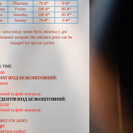
р
Thursday
70
₴*
0
₴*
иця
Friday
100 ₴*
00
₴*
а
Saturday
100 ₴*
00
₴*
я
Sunday
70
₴*
0 ₴*
 - ціна входу може бути змінена у дні
іальних вечірок/ the entrance price can be
changed for special parties
 TIME
:00
ВЧАТ ВХІД БЕЗКОШТОВНИЙ:
ночі
ртний та фейс контроль
УДЕНТІВ ВХІД БЕЗКОШТОВНИЙ:
 23.00
ртний та фейс контроль
ANCE FOR LADIES:
ght
nd face control