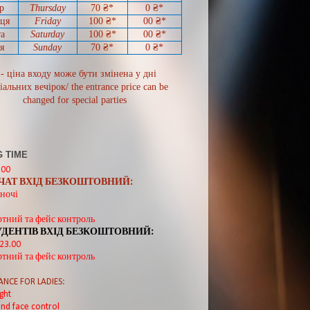
р
Thursday
70
₴*
0
₴*
иця
Friday
100 ₴*
00
₴*
а
Saturday
100 ₴*
00
₴*
я
Sunday
70
₴*
0 ₴*
 - ціна входу може бути змінена у дні
іальних вечірок/ the entrance price can be
changed for special parties
 TIME
:00
ВЧАТ ВХІД БЕЗКОШТОВНИЙ:
ночі
ртний та фейс контроль
УДЕНТІВ ВХІД БЕЗКОШТОВНИЙ:
 23.00
ртний та фейс контроль
ANCE FOR LADIES:
ght
nd face control