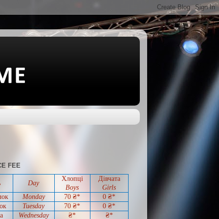
E FEE
Хлопці
Дівчата
ь
Day
Boys
Girls
лок
Monday
70 ₴*
0
₴*
ок
Tuesday
70
₴*
0
₴*
а
Wednesday
₴*
₴*