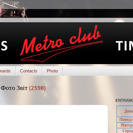
wards
Contacts
Photo
Фото Звіт
(2598)
ENTRANC
Ден
Понеді
Вівтор
Серед