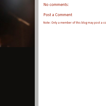
No comments:
Post a Comment
Note: Only a member of this blog may post a 