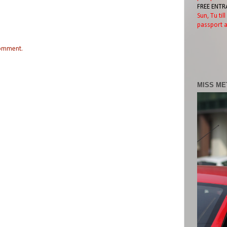
FREE ENTR
Sun, Tu til
passport a
comment.
MISS ME