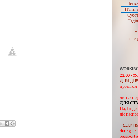
Четве
П’ятн
Субот
Неділ
*
спец
WORKING
22:00 - 05
ДЛЯ ДІ
протягом 
діє паспо
ДЛЯ СТ
Нд, Вт до
діє паспо
FREE ENTR
during a ni
passport a