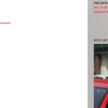
FREE ENTR
Sun, Tu til
passport a
comment.
MISS ME