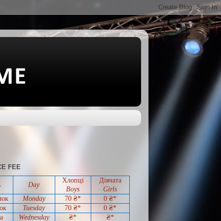
E FEE
Хлопці
Дівчата
ь
Day
Boys
Girls
лок
Monday
70 ₴*
0
₴*
ок
Tuesday
70
₴*
0
₴*
а
Wednesday
₴*
₴*