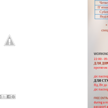
Четве
П’ятн
Субот
Неділ
*
спец
WORKING
22:00 - 05
ДЛЯ ДІ
протягом 
діє паспо
ДЛЯ СТ
Нд, Вт до
діє паспо
FREE ENTR
during a ni
passport a