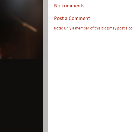
No comments:
Post a Comment
Note: Only a member of this blog may post a 