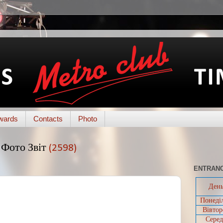
wards
Contacts
Photo
Фото Звіт
(2598)
ENTRANC
Ден
Понеді
Вівтор
Серед