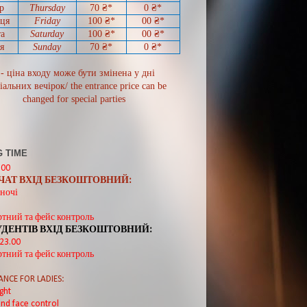
р
Thursday
70
₴*
0
₴*
иця
Friday
100 ₴*
00
₴*
а
Saturday
100 ₴*
00
₴*
я
Sunday
70
₴*
0 ₴*
 - ціна входу може бути змінена у дні
іальних вечірок/ the entrance price can be
changed for special parties
 TIME
:00
ВЧАТ ВХІД БЕЗКОШТОВНИЙ:
ночі
ртний та фейс контроль
УДЕНТІВ ВХІД БЕЗКОШТОВНИЙ:
 23.00
ртний та фейс контроль
ANCE FOR LADIES:
ght
nd face control