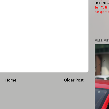
FREE ENTR
Sun, Tu til
passport a
MISS ME
Home
Older Post