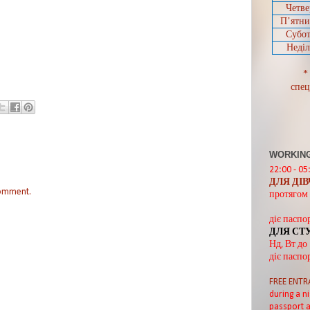
Четве
П’ятн
Субот
Неділ
*
спец
WORKING
22:00 - 05
ДЛЯ ДІ
comment.
протягом 
діє паспо
ДЛЯ СТ
Нд, Вт до
діє паспо
FREE ENTR
during a ni
passport a