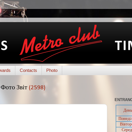
wards
Contacts
Photo
Фото Звіт
(2598)
ENTRANC
Ден
Понеді
Вівтор
Серед