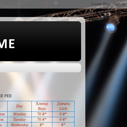
E FEE
Хлопці
Дівчата
ь
Day
Boys
Girls
лок
Monday
70 ₴*
0
₴*
ок
Tuesday
70
₴*
0
₴*
а
Wednesday
₴*
₴*