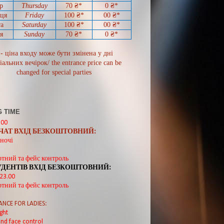
р
Thursday
70
₴*
0
₴*
иця
Friday
100 ₴*
00
₴*
а
Saturday
100 ₴*
00
₴*
я
Sunday
70
₴*
0 ₴*
 - ціна входу може бути змінена у дні
іальних вечірок/ the entrance price can be
changed for special parties
 TIME
:00
ВЧАТ ВХІД БЕЗКОШТОВНИЙ:
ночі
ртний та фейс контроль
УДЕНТІВ ВХІД БЕЗКОШТОВНИЙ:
 23.00
ртний та фейс контроль
ANCE FOR LADIES:
ght
nd face control