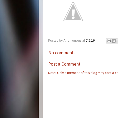
Posted by
Anonymous
at
7.5.16
No comments:
Post a Comment
Note: Only a member of this blog may post a 