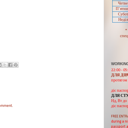
Четве
П’ятн
Субот
Неділ
*
спец
WORKING
22:00 - 05
ДЛЯ ДІ
протягом 
діє паспо
ДЛЯ СТ
Нд, Вт до
comment.
діє паспо
FREE ENTR
during a ni
passport a