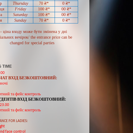
р
Thursday
70
₴*
0
₴*
иця
Friday
100 ₴*
00
₴*
а
Saturday
100 ₴*
00
₴*
я
Sunday
70
₴*
0 ₴*
 - ціна входу може бути змінена у дні
іальних вечірок/ the entrance price can be
changed for special parties
 TIME
:00
ВЧАТ ВХІД БЕЗКОШТОВНИЙ:
ночі
ртний та фейс контроль
УДЕНТІВ ВХІД БЕЗКОШТОВНИЙ:
 23.00
ртний та фейс контроль
ANCE FOR LADIES:
ght
nd face control