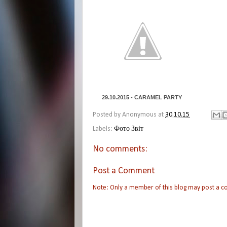
29.10.2015 - CARAMEL PARTY
Posted by
Anonymous
at
30.10.15
Labels:
Фото Звіт
No comments:
Post a Comment
Note: Only a member of this blog may post a 