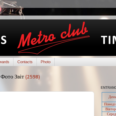
wards
Contacts
Photo
Фото Звіт
(2598)
ENTRANC
Ден
Понеді
Вівтор
Серед