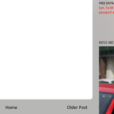
FREE ENTR
Sun, Tu til
passport a
MISS ME
Home
Older Post