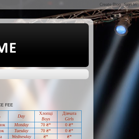
E FEE
Хлопці
Дівчата
ь
Day
Boys
Girls
лок
Monday
70 ₴*
0
₴*
ок
Tuesday
70
₴*
0
₴*
а
Wednesday
₴*
₴*