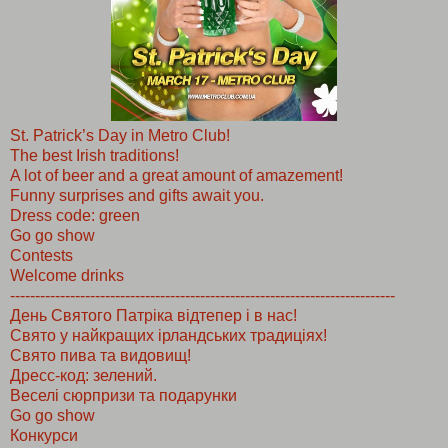
St. Patrick’s Day in Metro Club!
The best Irish traditions!
A lot of beer and a great amount of amazement!
Funny surprises and gifts await you.
Dress code: green
Go go show
Contests
Welcome drinks
--------------------------
--------------------------
-------------------------
День Святого Патріка відтепер і в нас!
Свято у найкращих ірландських традиціях!
Свято пива та видовищ!
Дресс-код: зелений.
Веселі сюрпризи та подарунки
Go go show
Конкурси