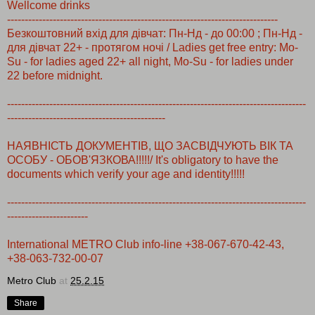
Wellcome drinks
--------------------------
--------------------------
-------------------------
Безкоштовний вхід для дівчат: Пн-Нд - до 00:00 ; Пн-Нд -
для дівчат 22+ - протягом ночі / Ladies get free entry: Mo-
Su - for ladies aged 22+ all night, Mo-Su - for ladies under
22 before midnight.
--------------------------
--------------------------
--------------------------
-------
-------------------
--------------------------
НАЯВНІСТЬ ДОКУМЕНТІВ, ЩО ЗАСВІДЧУЮТЬ ВІК ТА
ОСОБУ - ОБОВ'ЯЗКОВА!!!!!/ It's obligatory to have the
documents which verify your age and identity!!!!!
--------------------------
--------------------------
--------------------------
-------
-------------------
----
International METRO Club info-line +38-067-670-42-43,
+38-063-732-00-07
Metro Club
at
25.2.15
Share