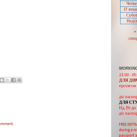
Четве
П’ятн
Субот
Неділ
*
спец
WORKING
22:00 - 05
ДЛЯ ДІ
протягом 
діє паспо
ДЛЯ СТ
Нд, Вт до
діє паспо
comment.
FREE ENTR
during a ni
passport a