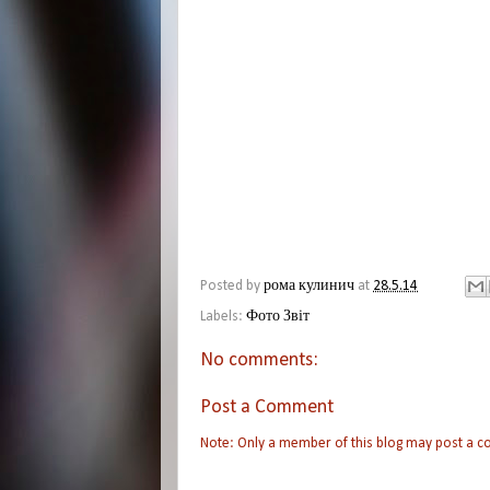
Posted by
рома кулинич
at
28.5.14
Labels:
Фото Звіт
No comments:
Post a Comment
Note: Only a member of this blog may post a 