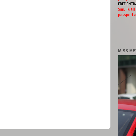
FREE ENTR
Sun, Tu til
passport a
MISS ME