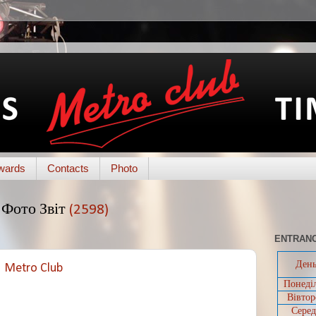
wards
Contacts
Photo
Фото Звіт
(2598)
ENTRANC
Ден
@ Metro Club
Понеді
Вівтор
Серед