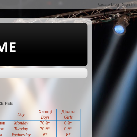
E FEE
Хлопці
Дівчата
ь
Day
Boys
Girls
лок
Monday
70 ₴*
0
₴*
ок
Tuesday
70
₴*
0
₴*
а
Wednesday
₴*
₴*