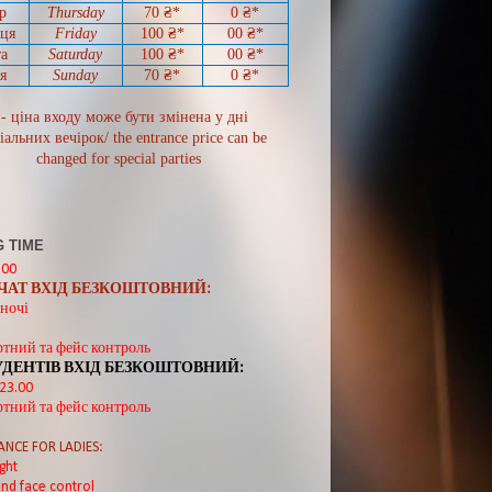
р
Thursday
70
₴*
0
₴*
иця
Friday
100 ₴*
00
₴*
а
Saturday
100 ₴*
00
₴*
я
Sunday
70
₴*
0 ₴*
 - ціна входу може бути змінена у дні
іальних вечірок/ the entrance price can be
changed for special parties
 TIME
:00
ВЧАТ ВХІД БЕЗКОШТОВНИЙ:
ночі
ртний та фейс контроль
УДЕНТІВ ВХІД БЕЗКОШТОВНИЙ:
 23.00
ртний та фейс контроль
ANCE FOR LADIES:
ght
nd face control