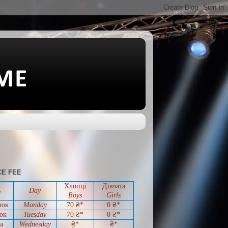
E FEE
Хлопці
Дівчата
ь
Day
Boys
Girls
лок
Monday
70 ₴*
0
₴*
ок
Tuesday
70
₴*
0
₴*
а
Wednesday
₴*
₴*