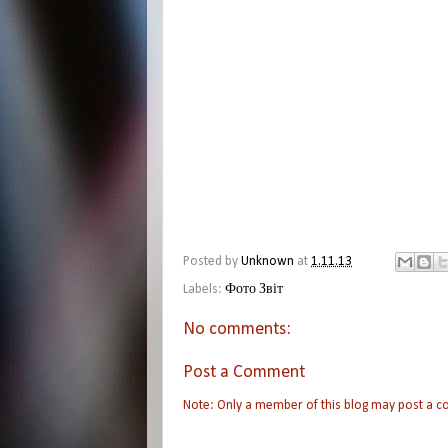
Posted by
Unknown
at
1.11.13
Labels:
Фото Звіт
No comments:
Post a Comment
Note: Only a member of this blog may post a 