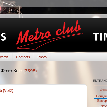
wards
Contacts
Photo
Фото Звіт
(2598)
ENTRANC
Ден
b (Vol2)
Понеді
Вівтор
Серед