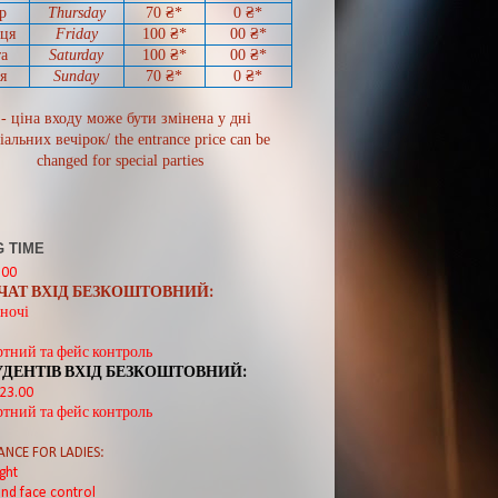
р
Thursday
70
₴*
0
₴*
иця
Friday
100 ₴*
00
₴*
а
Saturday
100 ₴*
00
₴*
я
Sunday
70
₴*
0 ₴*
 - ціна входу може бути змінена у дні
іальних вечірок/ the entrance price can be
changed for special parties
 TIME
:00
ВЧАТ ВХІД БЕЗКОШТОВНИЙ:
ночі
ртний та фейс контроль
УДЕНТІВ ВХІД БЕЗКОШТОВНИЙ:
 23.00
ртний та фейс контроль
ANCE FOR LADIES:
ght
nd face control