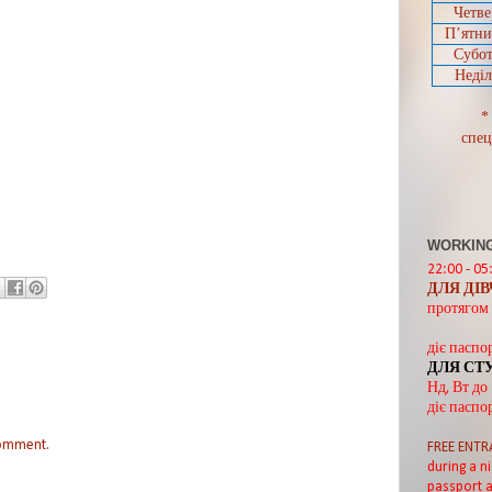
Четве
П’ятн
Субот
Неділ
*
спец
WORKING
22:00 - 05
ДЛЯ ДІ
протягом 
діє паспо
ДЛЯ СТ
Нд, Вт до
діє паспо
comment.
FREE ENTR
during a ni
passport a