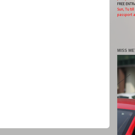
FREE ENTR
Sun, Tu til
passport a
MISS ME