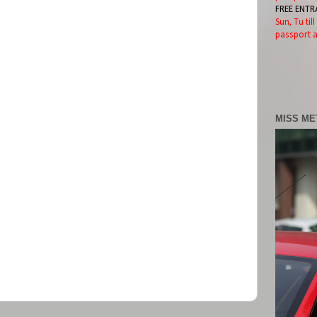
FREE ENTR
Sun, Tu til
passport a
MISS ME