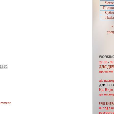
Четве
П’ятн
Субот
Неділ
*
спец
WORKING
22:00 - 05
ДЛЯ ДІ
протягом 
діє паспо
ДЛЯ СТ
Нд, Вт до
діє паспо
comment.
FREE ENTR
during a ni
passport a