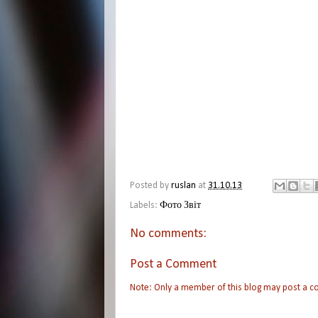
Posted by
ruslan
at
31.10.13
Labels:
Фото Звіт
No comments:
Post a Comment
Note: Only a member of this blog may post a 