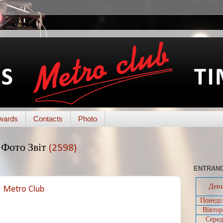
wards
Contacts
Photo
Фото Звіт
(2598)
ENTRANC
Ден
@ Metro Club
Понеді
Вівтор
Серед