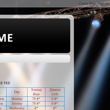
E FEE
Хлопці
Дівчата
ь
Day
Boys
Girls
лок
Monday
70 ₴*
0
₴*
ок
Tuesday
70
₴*
0
₴*
а
Wednesday
₴*
₴*