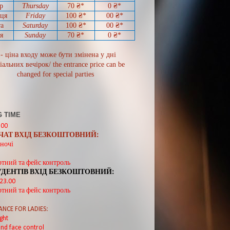
р
Thursday
70
₴*
0
₴*
иця
Friday
100 ₴*
00
₴*
а
Saturday
100 ₴*
00
₴*
я
Sunday
70
₴*
0 ₴*
 - ціна входу може бути змінена у дні
іальних вечірок/ the entrance price can be
changed for special parties
 TIME
:00
ВЧАТ ВХІД БЕЗКОШТОВНИЙ:
ночі
ртний та фейс контроль
УДЕНТІВ ВХІД БЕЗКОШТОВНИЙ:
 23.00
ртний та фейс контроль
ANCE FOR LADIES:
ght
nd face control