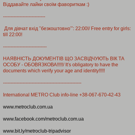
Віддавайте лайки своїм фавориткам :)
--------------------------
--
Для дівчат вхід "безкоштовно''': 22:00!/ Free entry for girls:
till 22:00!
--------------------------
---
НАЯВНІСТЬ ДОКУМЕНТІВ ЩО ЗАСВІДЧУЮТЬ ВІК ТА
ОСОБУ - ОБОВЯЗКОВА!!!!!/ It's obligatory to have the
documents which verify your age and identity!!!!!
--------------------------
--------------------------
International METRO Club info-line +38-067-670-42-43
www.metroclub.com.ua
www.facebook.com/
metroclub.com.ua
www.bit.ly/
metroclub-tripadvisor