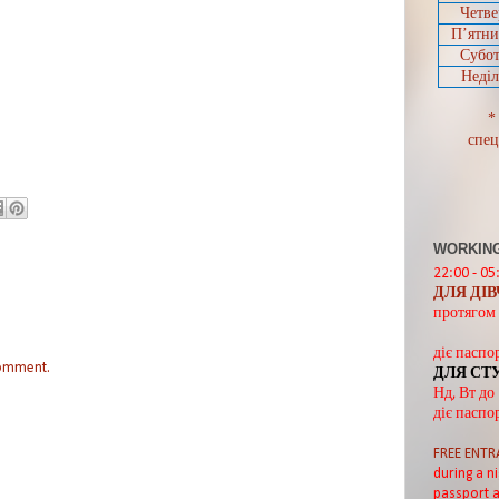
Четве
П’ятн
Субот
Неділ
*
спец
WORKING
22:00 - 05
ДЛЯ ДІ
протягом 
діє паспо
comment.
ДЛЯ СТ
Нд, Вт до
діє паспо
FREE ENTR
during a ni
passport a