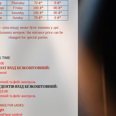
р
Thursday
70
₴*
0
₴*
иця
Friday
100 ₴*
00
₴*
а
Saturday
100 ₴*
00
₴*
я
Sunday
70
₴*
0 ₴*
 - ціна входу може бути змінена у дні
іальних вечірок/ the entrance price can be
changed for special parties
 TIME
:00
ВЧАТ ВХІД БЕЗКОШТОВНИЙ:
ночі
ртний та фейс контроль
УДЕНТІВ ВХІД БЕЗКОШТОВНИЙ:
 23.00
ртний та фейс контроль
ANCE FOR LADIES:
ght
nd face control