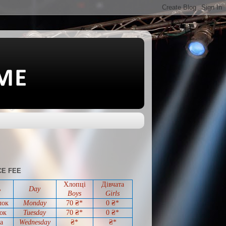
E FEE
Хлопці
Дівчата
ь
Day
Boys
Girls
лок
Monday
70 ₴*
0
₴*
ок
Tuesday
70
₴*
0
₴*
а
Wednesday
₴*
₴*