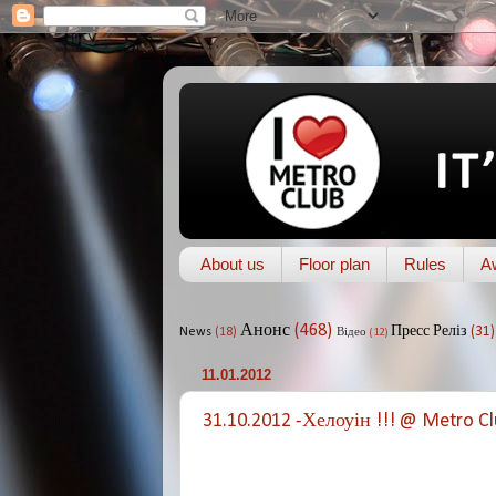
About us
Floor plan
Rules
A
Анонс
(468)
Пресс Реліз
(31)
News
(18)
Відео
(12)
11.01.2012
31.10.2012 -Хелоуін !!! @ Metro C