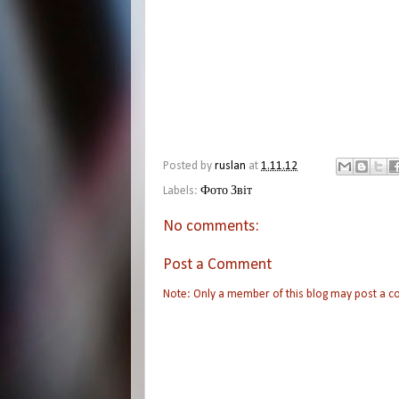
Posted by
ruslan
at
1.11.12
Labels:
Фото Звіт
No comments:
Post a Comment
Note: Only a member of this blog may post a 