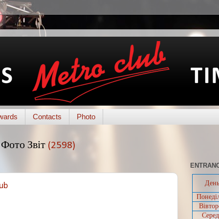
wards
Contacts
Photo
Фото Звіт
(2598)
ENTRANC
Ден
lub
Понеді
Вівтор
Серед