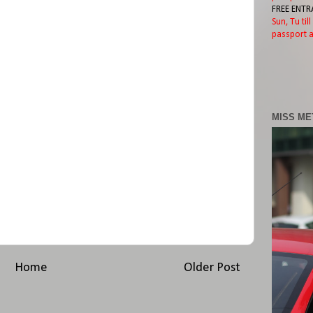
FREE ENTR
Sun, Tu til
passport a
MISS ME
Home
Older Post