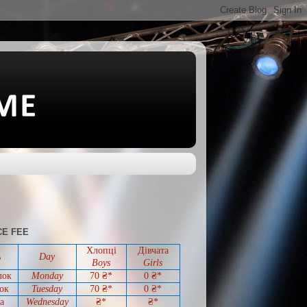
E FEE
Хлопці
Дівчата
ь
Day
Boys
Girls
лок
Monday
70 ₴*
0
₴*
ок
Tuesday
70
₴*
0
₴*
а
Wednesday
₴*
₴*