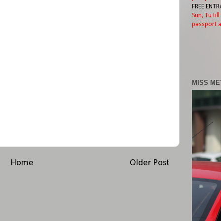
FREE ENTR
Sun, Tu til
passport a
MISS ME
Home
Older Post