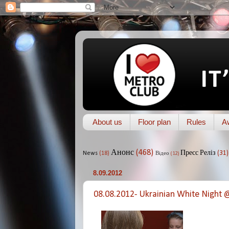
About us
Floor plan
Rules
A
Анонс
(468)
Пресс Реліз
(31)
News
(18)
Відео
(12)
8.09.2012
08.08.2012- Ukrainian White Night 