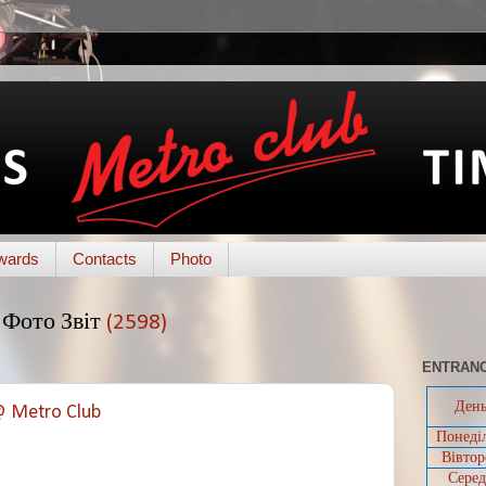
wards
Contacts
Photo
Фото Звіт
(2598)
ENTRANC
Ден
@ Metro Club
Понеді
Вівтор
Серед