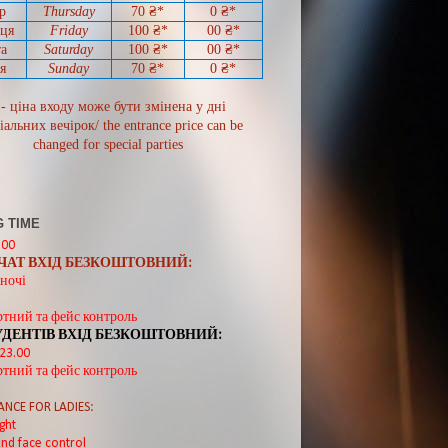
р
Thursday
70
₴*
0
₴*
иця
Friday
100 ₴*
00
₴*
а
Saturday
100 ₴*
00
₴*
я
Sunday
70
₴*
0 ₴*
 - ціна входу може бути змінена у дні
іальних вечірок/ the entrance price can be
changed for special parties
 TIME
:00
ВЧАТ ВХІД БЕЗКОШТОВНИЙ:
ночі
ртний та фейс контроль
УДЕНТІВ ВХІД БЕЗКОШТОВНИЙ:
 23.00
ртний та фейс контроль
ANCE FOR LADIES:
ght
nd face control