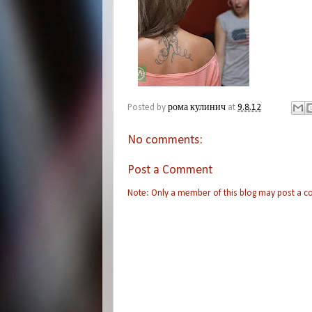
Posted by
рома кулинич
at
9.8.12
No comments:
Post a Comment
Note: Only a member of this blog may post a 