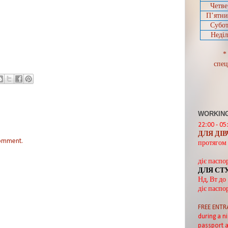
Четве
П’ятн
Субот
Неділ
*
спец
WORKING
22:00 - 05
ДЛЯ ДІ
comment.
протягом 
діє паспо
ДЛЯ СТ
Нд, Вт до
діє паспо
FREE ENTR
during a ni
passport a