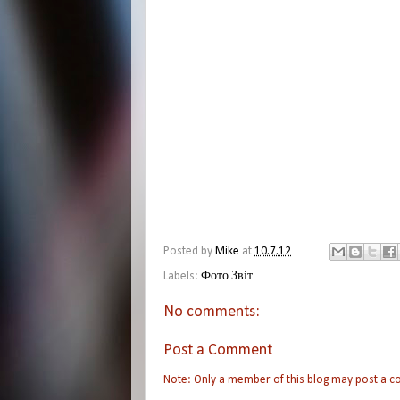
Posted by
Mike
at
10.7.12
Labels:
Фото Звіт
No comments:
Post a Comment
Note: Only a member of this blog may post a 