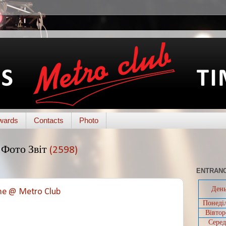
wards
Contacts
Photo
Фото Звіт
(2598)
ENTRANC
Ден
me @ Metro Club
Понеді
Вівтор
Серед