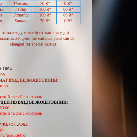
р
Thursday
70
₴*
0
₴*
иця
Friday
100 ₴*
00
₴*
а
Saturday
100 ₴*
00
₴*
я
Sunday
70
₴*
0 ₴*
 - ціна входу може бути змінена у дні
іальних вечірок/ the entrance price can be
changed for special parties
 TIME
:00
ВЧАТ ВХІД БЕЗКОШТОВНИЙ:
ночі
ртний та фейс контроль
УДЕНТІВ ВХІД БЕЗКОШТОВНИЙ:
 23.00
ртний та фейс контроль
ANCE FOR LADIES:
ght
nd face control