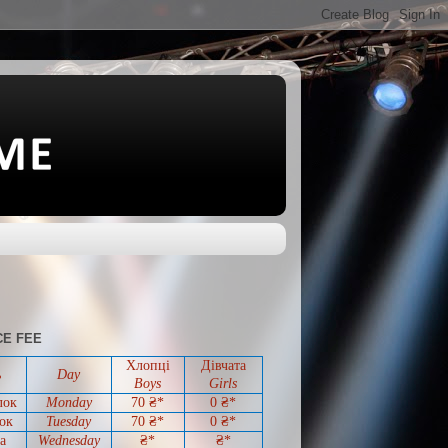
E FEE
Хлопці
Дівчата
ь
Day
Boys
Girls
лок
Monday
70 ₴*
0
₴*
ок
Tuesday
70
₴*
0
₴*
а
Wednesday
₴*
₴*