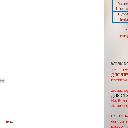
Четве
П’ятн
Субот
Неділ
*
спец
WORKING
22:00 - 05
ДЛЯ ДІ
протягом 
діє паспо
ДЛЯ СТ
Нд, Вт до
діє паспо
FREE ENTR
comment.
during a ni
passport a