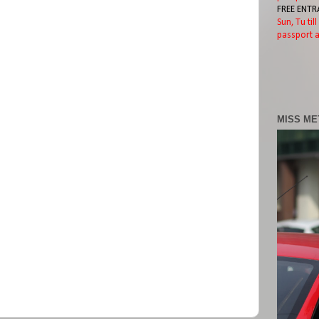
FREE ENTR
Sun, Tu til
passport a
MISS ME