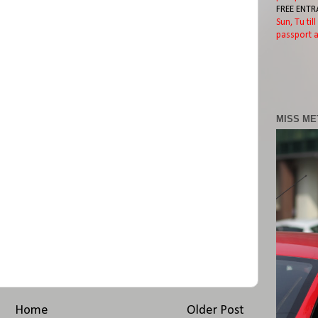
FREE ENTR
Sun, Tu til
passport a
MISS ME
Home
Older Post