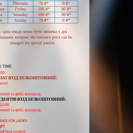
р
Thursday
70
₴*
0
₴*
иця
Friday
100 ₴*
00
₴*
а
Saturday
100 ₴*
00
₴*
я
Sunday
70
₴*
0 ₴*
 - ціна входу може бути змінена у дні
іальних вечірок/ the entrance price can be
changed for special parties
 TIME
:00
ВЧАТ ВХІД БЕЗКОШТОВНИЙ:
ночі
ртний та фейс контроль
УДЕНТІВ ВХІД БЕЗКОШТОВНИЙ:
 23.00
ртний та фейс контроль
ANCE FOR LADIES:
ght
nd face control