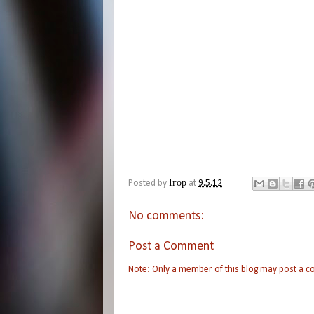
Posted by
Ігор
at
9.5.12
No comments:
Post a Comment
Note: Only a member of this blog may post a 