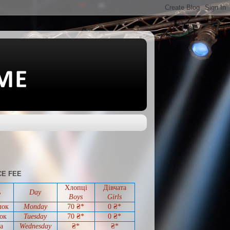
E FEE
Хлопці
Дівчата
ь
Day
Boys
Girls
лок
Monday
70 ₴*
0
₴*
ок
Tuesday
70
₴*
0
₴*
а
Wednesday
₴*
₴*