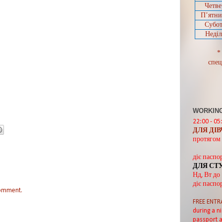
Четве
П’ятн
Субот
Неділ
*
спец
WORKING
22:00 - 05
ДЛЯ ДІ
протягом 
діє паспо
ДЛЯ СТ
Нд, Вт до
діє паспо
comment.
FREE ENTR
during a ni
passport a