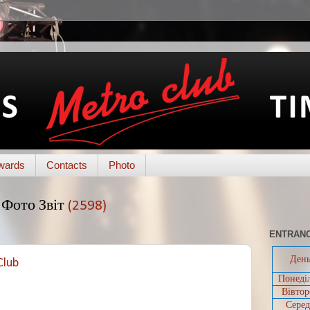
wards
Contacts
Photo
Фото Звіт
(2598)
ENTRANC
Ден
Club
Понеді
Вівтор
Серед