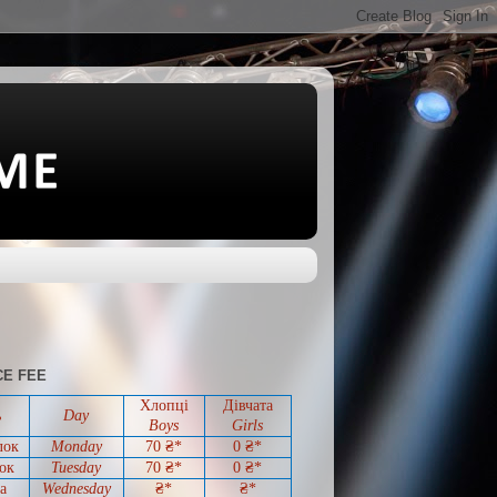
E FEE
Хлопці
Дівчата
ь
Day
Boys
Girls
лок
Monday
70 ₴*
0
₴*
ок
Tuesday
70
₴*
0
₴*
а
Wednesday
₴*
₴*