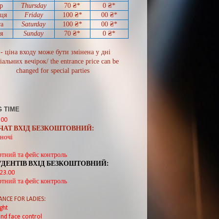
р
Thursday
70
₴*
0
₴*
иця
Friday
100 ₴*
00
₴*
а
Saturday
100 ₴*
00
₴*
я
Sunday
70
₴*
0 ₴*
 - ціна входу може бути змінена у дні
іальних вечірок/ the entrance price can be
changed for special parties
 TIME
:00
ВЧАТ ВХІД БЕЗКОШТОВНИЙ:
ночі
ртний та фейс контроль
УДЕНТІВ ВХІД БЕЗКОШТОВНИЙ:
 23.00
ртний та фейс контроль
ANCE FOR LADIES:
ght
nd face control