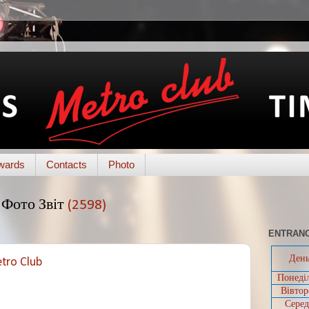
wards
Contacts
Photo
Фото Звіт
(2598)
ENTRANC
Ден
tro Club
Понеді
Вівтор
Серед