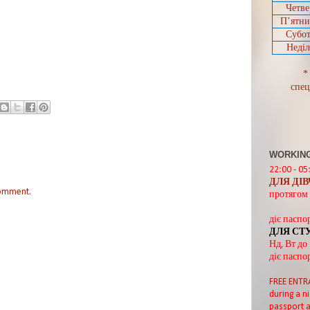
Четве
П’ятн
Субот
Неділ
*
спец
WORKING
22:00 - 05
ДЛЯ ДІ
comment.
протягом 
діє паспо
ДЛЯ СТ
Нд, Вт до
діє паспо
FREE ENTR
during a ni
passport a