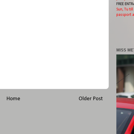
FREE ENTR
Sun, Tu til
passport a
MISS ME
Home
Older Post