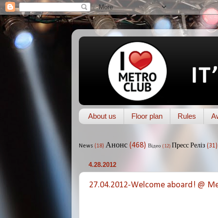
About us
Floor plan
Rules
A
Анонс
(468)
Пресс Реліз
(31)
News
(18)
Відео
(12)
4.28.2012
27.04.2012-Welcome aboard! @ Me