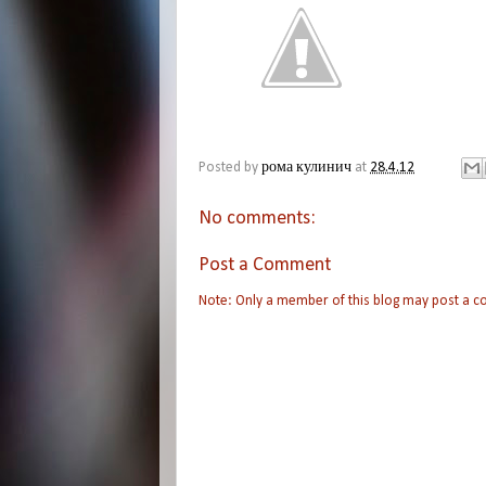
Posted by
рома кулинич
at
28.4.12
No comments:
Post a Comment
Note: Only a member of this blog may post a 