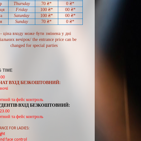
р
Thursday
70
₴*
0
₴*
иця
Friday
100 ₴*
00
₴*
а
Saturday
100 ₴*
00
₴*
я
Sunday
70
₴*
0 ₴*
 - ціна входу може бути змінена у дні
іальних вечірок/ the entrance price can be
changed for special parties
 TIME
:00
ВЧАТ ВХІД БЕЗКОШТОВНИЙ:
ночі
ртний та фейс контроль
УДЕНТІВ ВХІД БЕЗКОШТОВНИЙ:
 23.00
ртний та фейс контроль
ANCE FOR LADIES:
ght
nd face control