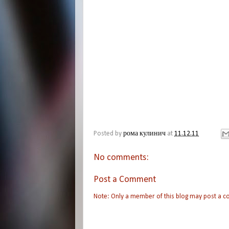
Posted by
рома кулинич
at
11.12.11
No comments:
Post a Comment
Note: Only a member of this blog may post a 