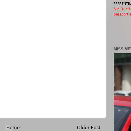
FREE ENTR
Sun, Tu til
passport a
MISS ME
Home
Older Post