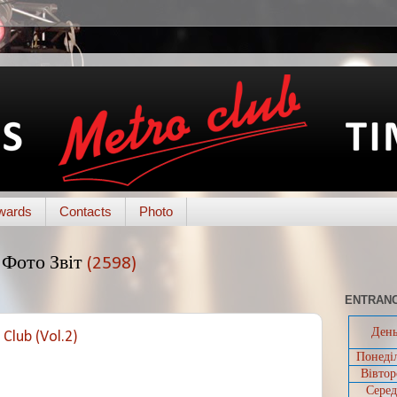
wards
Contacts
Photo
Фото Звіт
(2598)
ENTRANC
Ден
Club (Vol.2)
Понеді
Вівтор
Серед