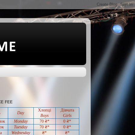
E FEE
Хлопці
Дівчата
ь
Day
Boys
Girls
лок
Monday
70 ₴*
0
₴*
ок
Tuesday
70
₴*
0
₴*
а
Wednesday
₴*
₴*