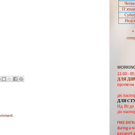
Четве
П’ятн
Субот
Неділ
*
спец
WORKING
22:00 - 05
ДЛЯ ДІ
протягом 
діє паспо
ДЛЯ СТ
Нд, Вт до
діє паспо
comment.
FREE ENTR
during a ni
passport a