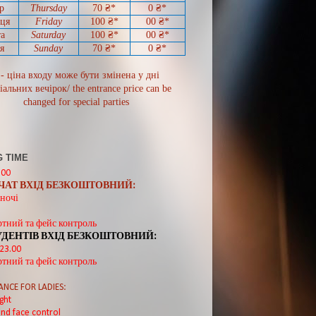
р
Thursday
70
₴*
0
₴*
иця
Friday
100 ₴*
00
₴*
а
Saturday
100 ₴*
00
₴*
я
Sunday
70
₴*
0 ₴*
 - ціна входу може бути змінена у дні
іальних вечірок/ the entrance price can be
changed for special parties
 TIME
:00
ВЧАТ ВХІД БЕЗКОШТОВНИЙ:
ночі
ртний та фейс контроль
УДЕНТІВ ВХІД БЕЗКОШТОВНИЙ:
 23.00
ртний та фейс контроль
ANCE FOR LADIES:
ght
nd face control