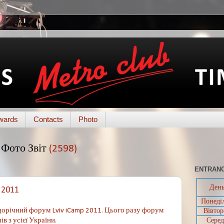
wards
Contacts
Photo
Фото Звіт
(2598)
ENTRANC
Ден
 2011
Понеді
Вівтор
 щорічний форум Lviv iCamp 2011. Цього разу форум
Серед
в з усієї України.