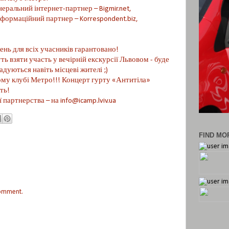
неральний інтернет-партнер – Bigmir.net,
нформаційний партнер – Korrespondent.biz,
ень для всіх учасників гарантовано!
ь взяти участь у вечірній екскурсії Львовом - буде
адуються навіть місцеві жителі ;)
ому клубі Метро!!! Концерт гурту «Антитіла»
ть!
ї партнерства – на
info@icamp.lviv.ua
FIND MOR
comment.