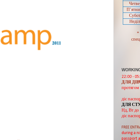
Четве
П’ятн
Субот
Неділ
*
спец
WORKING
22:00 - 05
ДЛЯ ДІ
протягом 
діє паспо
ДЛЯ СТ
Нд, Вт до
діє паспо
FREE ENTR
during a ni
passport a