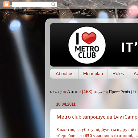
About us
Floor plan
Rules
A
Анонс
(468)
Пресс Реліз
(31)
News
(18)
Відео
(12)
10.04.2011
Metro club запрошує на Lviv iCamp
8 жовтня, в суботу, відбудеться другий
збере близько 650 учасників та доповідачі