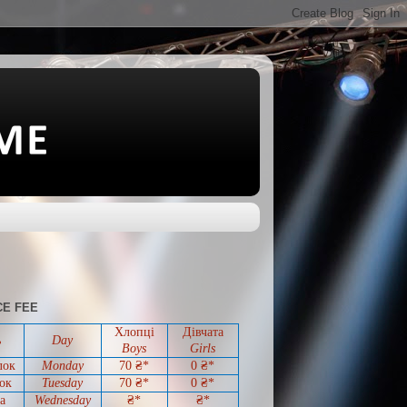
E FEE
Хлопці
Дівчата
ь
Day
Boys
Girls
лок
Monday
70 ₴*
0
₴*
ок
Tuesday
70
₴*
0
₴*
а
Wednesday
₴*
₴*