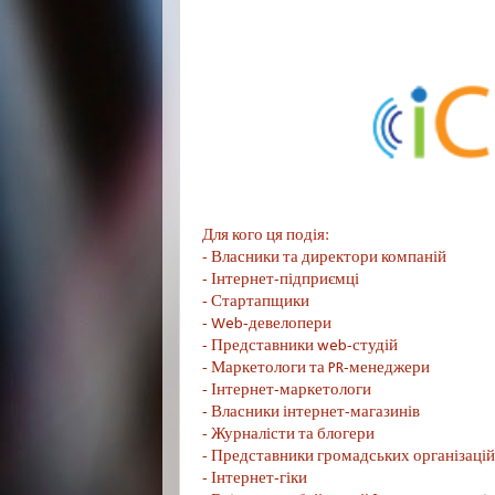
Для кого ця подія:
- Власники та директори компаній
- Інтернет-підприємці
- Стартапщики
- Web-девелопери
- Представники web-студій
- Маркетологи та PR-менеджери
- Інтернет-маркетологи
- Власники інтернет-магазинів
- Журналісти та блогери
- Представники громадських організацій
- Інтернет-гіки