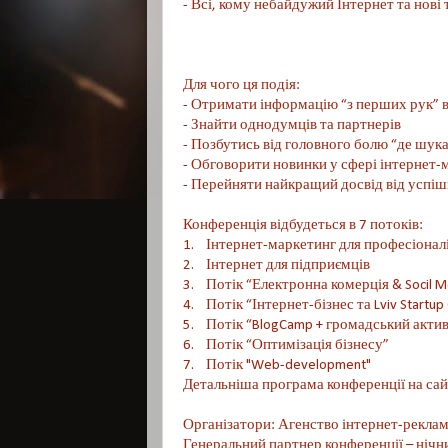
- Всі, кому небайдужий Інтернет та нові 
Для чого ця подія:
- Отримати інформацію “з перших рук” в
- Знайти однодумців та партнерів
- Позбутись від головного болю “де шука
- Обговорити новинки у сфері інтернет-
- Перейняти найкращий досвід від успі
Конференція відбудеться в 7 потоків:
1. Інтернет-маркетинг для професіонал
2. Інтернет для підприємців
3. Потік “Електронна комерція & Socil M
4. Потік “Інтернет-бізнес та Lviv Startup 
5. Потік “BlogCamp + громадський актив
6. Потік “Оптимізація бізнесу”
7. Потік "Web-development"
Детальніша програма конференції на сайті
Організатори: Агенство інтернет-реклами 
Генеральний партнер конференції – нічн