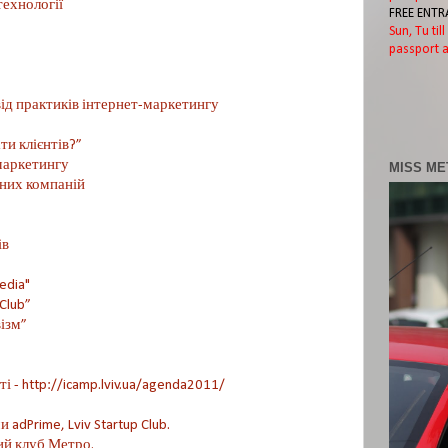
технології
FREE ENTR
Sun, Tu til
passport a
ід практиків інтернет-маркетингу
ти клієнтів?”
маркетингу
MISS ME
шних компаній
ів
edia"
Club”
ізм”
 - http://icamp.lviv.ua/agenda2011/
adPrime, Lviv Startup Club.
ий клуб Метро.