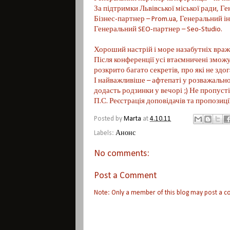
За підтримки Львівської міської ради, Ге
Бізнес-партнер – Prom.ua, Генеральний і
Генеральний SEO-партнер – Seo-Studio.
Хороший настрій і море назабутніх враж
Після конференції усі втаємничені зможут
розкрито багато секретів, про які не здог
І найважливіше – афтепаті у розважальн
додасть родзинки у вечорі ;) Не пропусті
П.С. Реєстрація доповідачів та пропозиці
Posted by
Marta
at
4.10.11
Labels:
Анонс
No comments:
Post a Comment
Note: Only a member of this blog may post a 