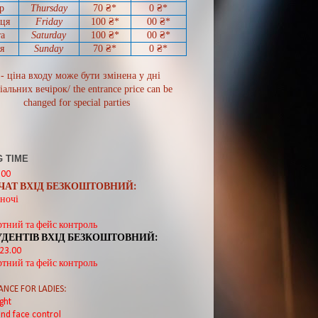
р
Thursday
70
₴*
0
₴*
иця
Friday
100 ₴*
00
₴*
а
Saturday
100 ₴*
00
₴*
я
Sunday
70
₴*
0 ₴*
 - ціна входу може бути змінена у дні
іальних вечірок/ the entrance price can be
changed for special parties
 TIME
:00
ВЧАТ ВХІД БЕЗКОШТОВНИЙ:
ночі
ртний та фейс контроль
УДЕНТІВ ВХІД БЕЗКОШТОВНИЙ:
 23.00
ртний та фейс контроль
ANCE FOR LADIES:
ght
nd face control