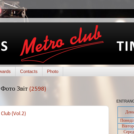
wards
Contacts
Photo
Фото Звіт
(2598)
ENTRANC
Ден
Club (Vol.2)
Понеді
Вівтор
Серед