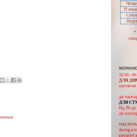
Четве
П’ятн
Субот
Неділ
*
спец
WORKING
22:00 - 05
ДЛЯ ДІ
протягом 
діє паспо
ДЛЯ СТ
Нд, Вт до
діє паспо
comment.
FREE ENTR
during a ni
passport a