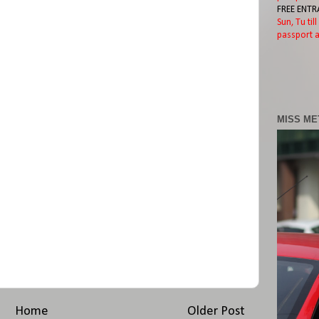
FREE ENTR
Sun, Tu til
passport a
MISS ME
Home
Older Post