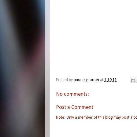
Posted by
рома кулинич
at
1.10.11
No comments:
Post a Comment
Note: Only a member of this blog may post a 