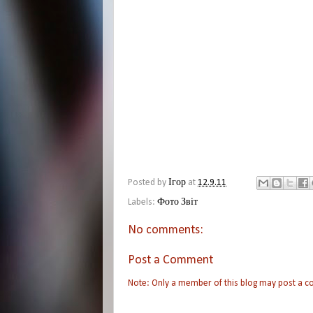
Posted by
Ігор
at
12.9.11
Labels:
Фото Звіт
No comments:
Post a Comment
Note: Only a member of this blog may post a 