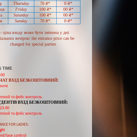
р
Thursday
70
₴*
0
₴*
иця
Friday
100 ₴*
00
₴*
а
Saturday
100 ₴*
00
₴*
я
Sunday
70
₴*
0 ₴*
 - ціна входу може бути змінена у дні
іальних вечірок/ the entrance price can be
changed for special parties
 TIME
:00
ВЧАТ ВХІД БЕЗКОШТОВНИЙ:
ночі
ртний та фейс контроль
УДЕНТІВ ВХІД БЕЗКОШТОВНИЙ:
 23.00
ртний та фейс контроль
ANCE FOR LADIES:
ght
nd face control