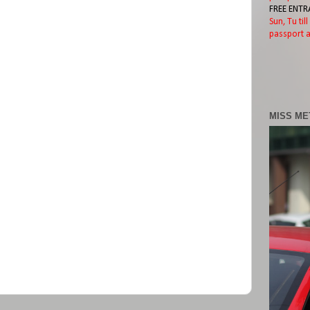
FREE ENTR
Sun, Tu til
passport a
MISS ME