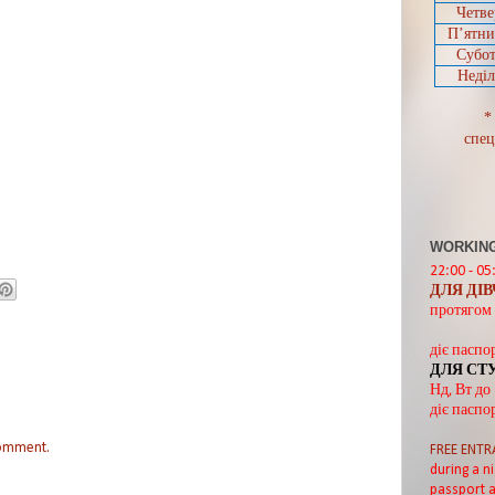
Четве
П’ятн
Субот
Неділ
*
спец
WORKING
22:00 - 05
ДЛЯ ДІ
протягом 
діє паспо
ДЛЯ СТ
Нд, Вт до
діє паспо
comment.
FREE ENTR
during a ni
passport a