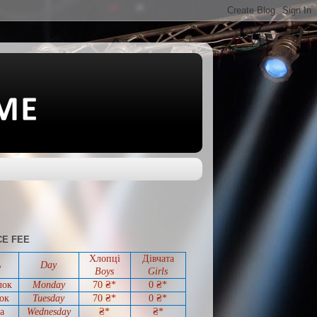
E FEE
Хлопці
Дівчата
ь
Day
Boys
Girls
лок
Monday
70 ₴*
0
₴*
ок
Tuesday
70
₴*
0
₴*
а
Wednesday
₴*
₴*