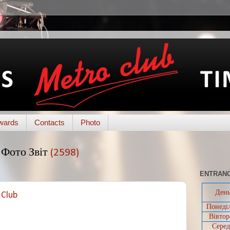
wards
Contacts
Photo
Фото Звіт
(2598)
ENTRANC
Ден
 Club
Понеді
Вівтор
Серед