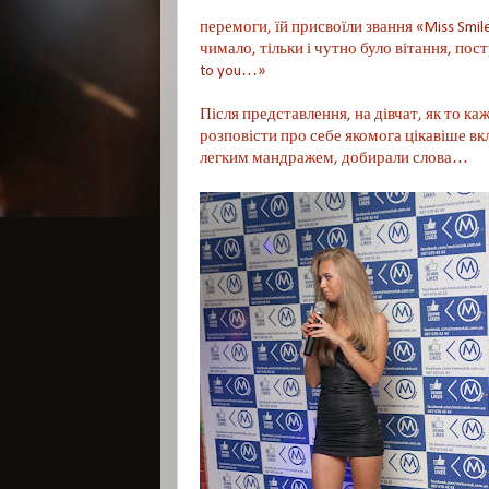
перемоги, їй присвоїли звання «Miss Smile
чимало, тільки і чутно було вітання, по
to you…»
Після представлення, на дівчат, як то ка
розповісти про себе якомога цікавіше вк
легким мандражем, добирали слова…