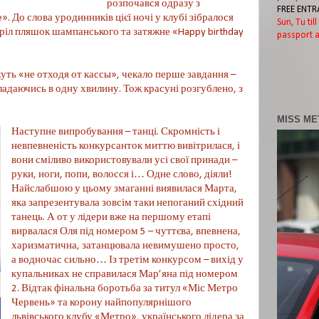
розпочався одразу з
FREE ENTR
». До слова уродинників цієї ночі у клубі зібралося
Sun, Tu til
стріл пляшок шампанського та затяжне «Happy birthday
passport a
жуть «не отходя от кассы», чекало перше завдання –
ладаючись в одну хвилину. Тож красуні розгублено, з
MISS ME
Наступне випробування – танці. Скромність і
невпевненість конкурсанток миттю вивітрилася, і
вони сміливо використовували усі свої принади –
руки, ноги, попи, волосся і… Одне слово, діяли!
Найслабшою у цьому змаганні виявилася Марта,
яка запрезентувала зовсім таки непоганий східний
танець. А от у лідери вже на першому етапі
вирвалася Оля під номером 5 – чуттєва, впевнена,
харизматична, затанцювала невимушено просто,
а водночас сильно… Із третім конкурсом – вихід у
купальниках не справилася Мар’яна під номером
2. Відтак фінальна боротьба за титул «Міс Метро
Червень» та корону найпопулярнішого
львівського клубу «Метро», українського лідера за