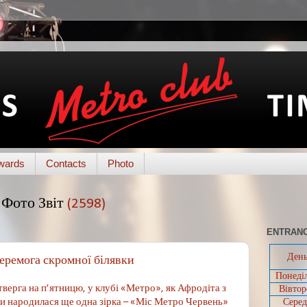
wards
Contacts
Photo
Фото Звіт
(2598)
ENTRANC
Ден
еремога скромної білявки
Понеді
Вівтор
етверга на п’ятницю, у клубі «Метро», як Афродіта з
Серед
іки народилася ще одна зірка – «Міс Метро Червень»