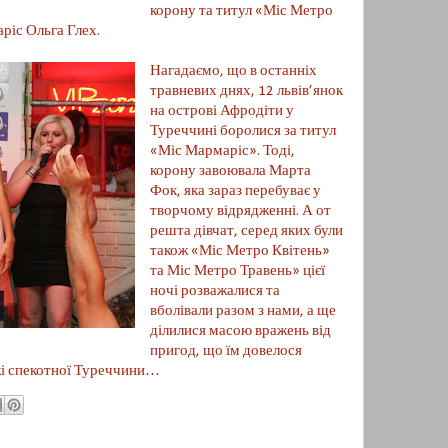
корону та титул «Міс Метро
аріс Ольга Глех.
Нагадаємо, що в останніх
травневих днях, 12 львів’янок
на острові Афродіти у
Туреччині боролися за титул
«Міс Мармаріс». Тоді,
корону завоювала Марта
Фок, яка зараз перебуває у
творчому відрядженні. А от
решта дівчат, серед яких були
також «Міс Метро Квітень»
та Міс Метро Травень» цієї
ночі розважалися та
вболівали разом з нами, а ще
ділилися масою вражень від
пригод, що їм довелося
жі спекотної Туреччини…