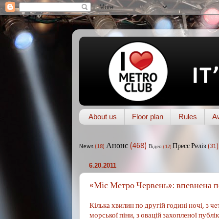
About us
Floor plan
Rules
A
Анонс
(468)
Пресс Реліз
(31)
News
(18)
Відео
(12)
6.20.2011
«Міс Метро Червень»: впевнена п
Кілька хвилин по другій годині ночі, з ч
морської піни, з овацій захопленої публ