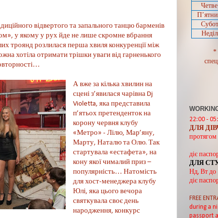
Четве
П’ятн
Субот
радиційного відвертого та запального танцю барменів
Неділ
зом», у якому у рух йде не лише скромне вбрання
ілих троянд розлилася перша хвиля конкуренції між
*
жна хотіла отримати трішки уваги від гарненького
спец
еповторності…
А вже за кілька хвилин на
сцені з’явилася чарівна Dj
Violetta, яка представила
WORKING
п’ятьох претенденток на
22:00 - 05
корону червня клубу
ДЛЯ ДІ
«Метро» - Лілю, Мар’яну,
протягом 
Марту, Наталю та Олю. Так
стартувала «естафета», на
діє паспо
кону якої чималий приз –
ДЛЯ СТ
популярність… Натомість
Нд, Вт до
діє паспо
для хост-менеджера клубу
Юлі, яка цього вечора
FREE ENTR
святкувала своє день
during a ni
народження, конкурс
passport a