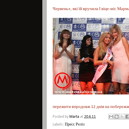
Червень», які їй вручила І віце-міс Марм
пережити впродовж 12 днів на побереж
Posted by
Marta
at
20.6.11
Labels:
Пресс Реліз