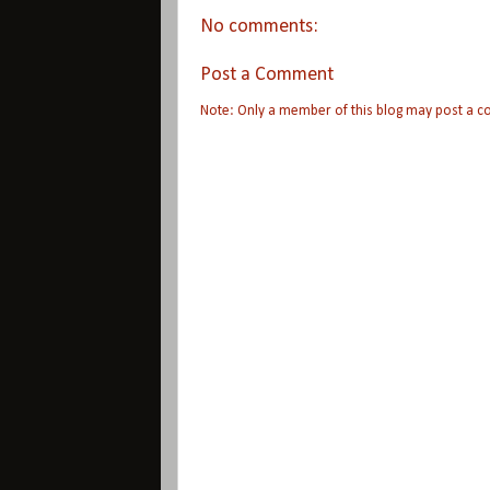
No comments:
Post a Comment
Note: Only a member of this blog may post a 