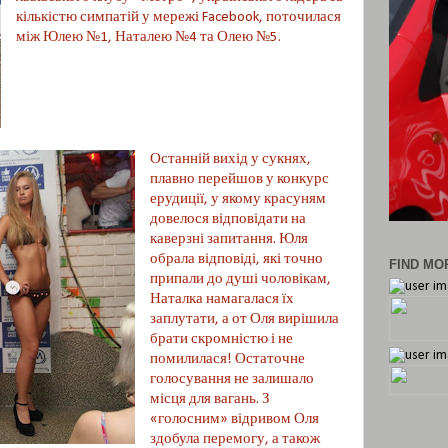
кількістю симпатій у мережі Facebook, поточилася
між Юлею №1, Наталею №4 та Олею №5.
Останній вихід у сукнях,
плавно перейшов у конкурс
ерудиції, у якому красуням
довелося відповідати на
каверзні запитання. Юля
обрала відповіді, які точно
FIND MOR
припали до душі чоловікам,
Наталка намагалася їх
заплутати, а от Оля вирішила
брати скромністю і не
помилилася! Остаточне
голосування не залишало
місця для вагань. З
«голосним» відривом Оля
здобула перемогу, а також