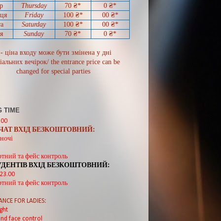
р
Thursday
70
₴*
0
₴*
иця
Friday
100 ₴*
00
₴*
а
Saturday
100 ₴*
00
₴*
я
Sunday
70
₴*
0 ₴*
 - ціна входу може бути змінена у дні
іальних вечірок/ the entrance price can be
changed for special parties
 TIME
:00
ВЧАТ ВХІД БЕЗКОШТОВНИЙ:
ночі
ртний та фейс контроль
УДЕНТІВ ВХІД БЕЗКОШТОВНИЙ:
 23.00
ртний та фейс контроль
ANCE FOR LADIES:
ght
nd face control