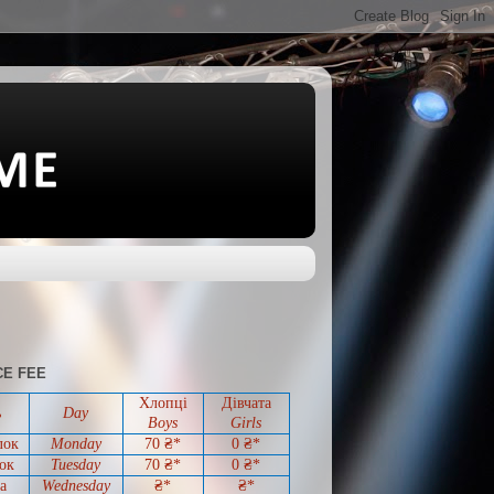
E FEE
Хлопці
Дівчата
ь
Day
Boys
Girls
лок
Monday
70 ₴*
0
₴*
ок
Tuesday
70
₴*
0
₴*
а
Wednesday
₴*
₴*