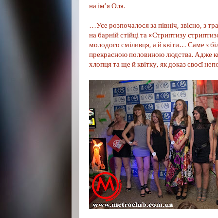
на ім’я Оля.
…Усе розпочалося за північ, звісно, з т
на барній стійці та «Стриптизу стрипти
молодого сміливця, а й квіти… Саме з б
прекрасною половиною людства. Адже ко
хлопця та ще й квітку, як доказ своєї н