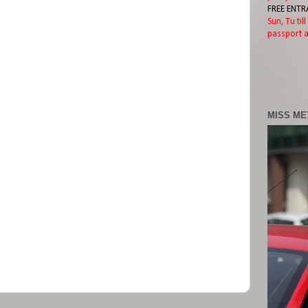
FREE ENTR
Sun, Tu til
passport a
MISS ME