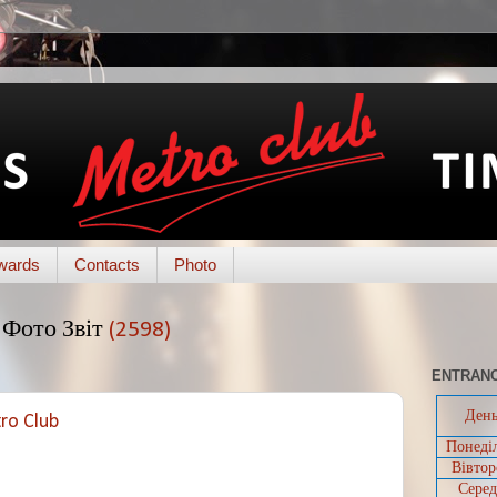
wards
Contacts
Photo
Фото Звіт
(2598)
ENTRANC
Ден
ro Club
Понеді
Вівтор
Серед