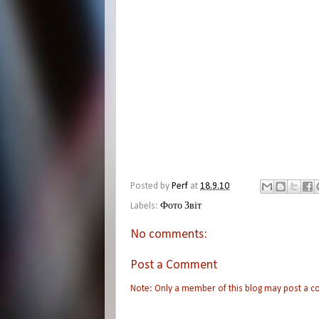
Posted by
Perf
at
18.9.10
Labels:
Фото Звіт
No comments:
Post a Comment
Note: Only a member of this blog may post a 