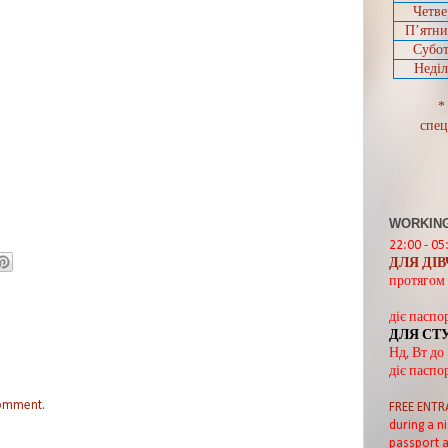
Четве
П’ятн
Субот
Неділ
*
спец
WORKING
22:00 - 05
ДЛЯ ДІ
протягом 
діє паспо
ДЛЯ СТ
Нд, Вт до
діє паспо
comment.
FREE ENTR
during a ni
passport a