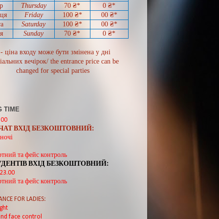
р
Thursday
70
₴*
0
₴*
иця
Friday
100 ₴*
00
₴*
а
Saturday
100 ₴*
00
₴*
я
Sunday
70
₴*
0 ₴*
 - ціна входу може бути змінена у дні
іальних вечірок/ the entrance price can be
changed for special parties
 TIME
:00
ВЧАТ ВХІД БЕЗКОШТОВНИЙ:
ночі
ртний та фейс контроль
УДЕНТІВ ВХІД БЕЗКОШТОВНИЙ:
 23.00
ртний та фейс контроль
ANCE FOR LADIES:
ght
nd face control