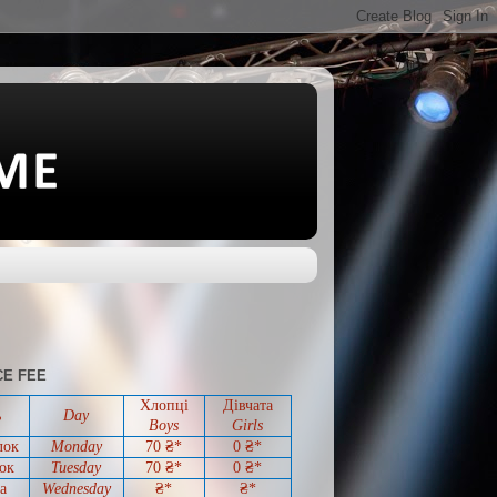
E FEE
Хлопці
Дівчата
ь
Day
Boys
Girls
лок
Monday
70 ₴*
0
₴*
ок
Tuesday
70
₴*
0
₴*
а
Wednesday
₴*
₴*